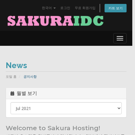
한국어
로그인
무료 회원가입
카트 보기
Toggle
navigat
News
포털 홈
공지사항
월별 보기
Welcome to Sakura Hosting!