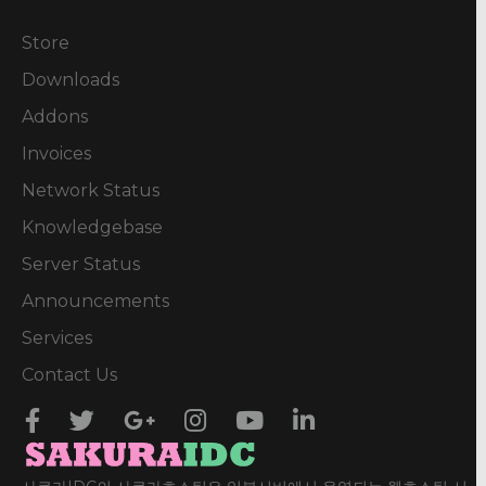
Store
Downloads
Addons
Invoices
Network Status
Knowledgebase
Server Status
Announcements
Services
Contact Us